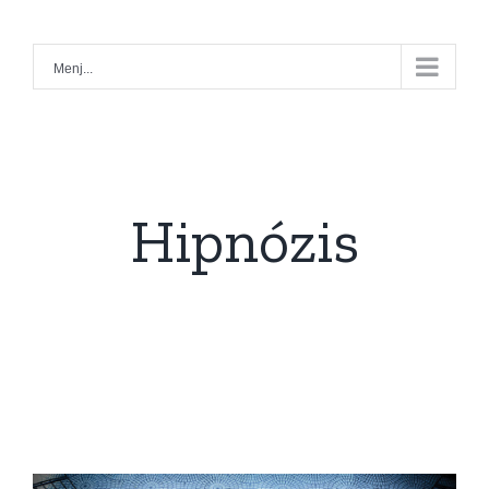
Kihagyás
Menj...
Hipnózis