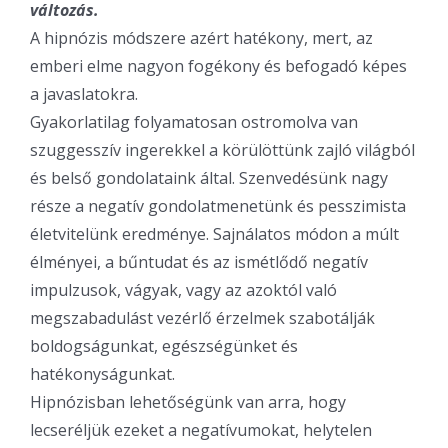
változás.
A hipnózis módszere azért hatékony, mert, az
emberi elme nagyon fogékony és befogadó képes
a javaslatokra.
Gyakorlatilag folyamatosan ostromolva van
szuggesszív ingerekkel a körülöttünk zajló világból
és belső gondolataink által. Szenvedésünk nagy
része a negatív gondolatmenetünk és pesszimista
életvitelünk eredménye. Sajnálatos módon a múlt
élményei, a bűntudat és az ismétlődő negatív
impulzusok, vágyak, vagy az azoktól való
megszabadulást vezérlő érzelmek szabotálják
boldogságunkat, egészségünket és
hatékonyságunkat.
Hipnózisban lehetőségünk van arra, hogy
lecseréljük ezeket a negatívumokat, helytelen