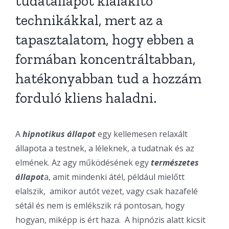
tudatállapot kialakító
technikákkal, mert az a
tapasztalatom, hogy ebben a
formában koncentráltabban,
hatékonyabban tud a hozzám
forduló kliens haladni.
A
hipnotikus állapot
egy kellemesen relaxált
állapota a testnek, a léleknek, a tudatnak és az
elmének. Az agy működésének egy
természetes
állapot
a, amit mindenki átél, például mielőtt
elalszik, amikor autót vezet, vagy csak hazafelé
sétál és nem is emlékszik rá pontosan, hogy
hogyan, miképp is ért haza. A hipnózis alatt kicsit