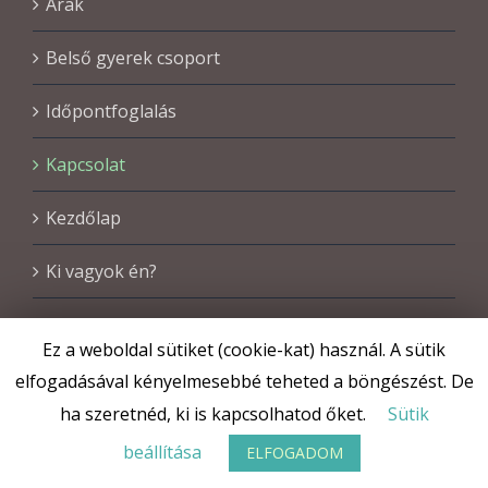
Árak
Belső gyerek csoport
Időpontfoglalás
Kapcsolat
Kezdőlap
Ki vagyok én?
Ez a weboldal sütiket (cookie-kat) használ. A sütik
elfogadásával kényelmesebbé teheted a böngészést. De
ha szeretnéd, ki is kapcsolhatod őket.
Sütik
beállítása
ELFOGADOM
Copyright Fekete Agnes | Minden jog fenntartva