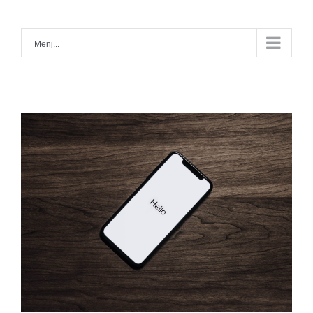
Kihagyás
Menj...