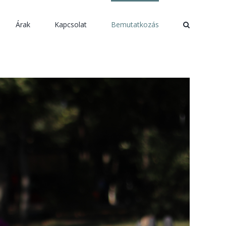
Árak
Kapcsolat
Bemutatkozás