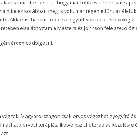
sokan számoltak be róla, hogy már több éve élnek párkapc
ha mindez korábban meg is volt, már régen eltűnt az életük
ető. Akkor is, ha már több éve együtt van a pár. Szexológu
tében elsajátítottam a Masters és Johnson féle szexológiai
ágért érdemes dolgozni.
 végzek. Magyarországon csak orvos végezhet gyógyító és 
lmazható orvosi terápiás, illetve pszichoterápiás kezelésr
azt.