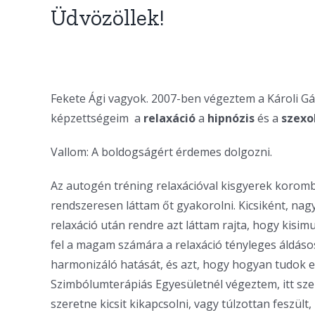
Üdvözöllek!
Fekete Ági vagyok. 2007-ben végeztem a Károli Gá
képzettségeim a
relaxáció
a
hipnózis
és a
szexo
Vallom: A boldogságért érdemes dolgozni.
Az autogén tréning relaxációval kisgyerek korom
rendszeresen láttam őt gyakorolni. Kicsiként, nagy
relaxáció után rendre azt láttam rajta, hogy kis
fel a magam számára a relaxáció tényleges áldásos
harmonizáló hatását, és azt, hogy hogyan tudok e
Szimbólumterápiás Egyesületnél végeztem, itt sze
szeretne kicsit kikapcsolni, vagy túlzottan feszül