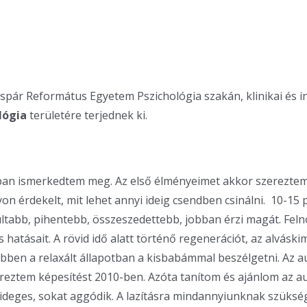
spár Református Egyetem Pszichológia szakán, klinikai és i
lógia
területére terjednek ki.
ban ismerkedtem meg. Az első élményeimet akkor szereztem
on érdekelt, mit lehet annyi ideig csendben csinálni.
10-15 
imultabb, pihentebb, összeszedettebb, jobban érzi magát. F
 hatásait. A rövid idő alatt történő regenerációt, az alvás
bben a relaxált állapotban a kisbabámmal beszélgetni. Az 
reztem képesítést 2010-ben. Azóta tanítom és ajánlom az au
t, ideges, sokat aggódik. A lazításra mindannyiunknak szüksé