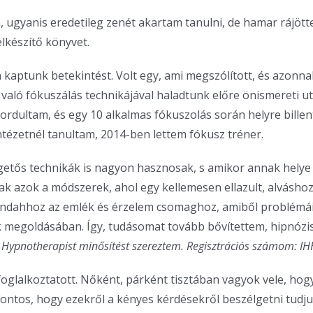
m, ugyanis eredetileg zenét akartam tanulni, de hamar rájöt
lkészítő könyvet.
aptunk betekintést. Volt egy, ami megszólított, és azonnal s
e való fókuszálás technikájával haladtunk előre önismereti 
rdultam, és egy 10 alkalmas fókuszolás során helyre billent
ntézetnél tanultam, 2014-ben lettem fókusz tréner.
lgetős technikák is nagyon hasznosak, s amikor annak hely
k azok a módszerek, ahol egy kellemesen ellazult, alváshoz
mindahhoz az emlék és érzelem csomaghoz, amiből problémá
 megoldásában. Így, tudásomat tovább bővítettem, hipnózi
 Hypnotherapist minősítést szereztem. Regisztrációs számom: I
oglalkoztatott.
Nőként, párként tisztában vagyok vele, hogy
ontos, hogy ezekről a kényes kérdésekről beszélgetni tudju