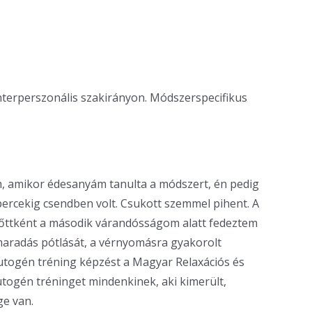
nterperszonális szakirányon. Módszerspecifikus
, amikor édesanyám tanulta a módszert, én pedig
percekig csendben volt. Csukott szemmel pihent. A
elnőttként a második várandósságom alatt fedeztem
kimaradás pótlását, a vérnyomásra gyakorolt
autogén tréning képzést a Magyar Relaxációs és
togén tréninget mindenkinek, aki kimerült,
ge van.