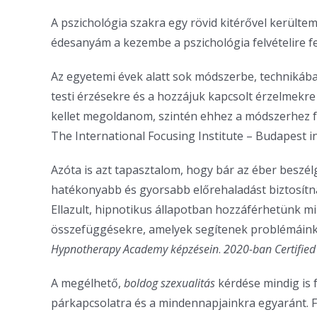
A pszichológia szakra egy rövid kitérővel kerülte
édesanyám a kezembe a pszichológia felvételire fe
Az egyetemi évek alatt sok módszerbe, technikába k
testi érzésekre és a hozzájuk kapcsolt érzelmekr
kellet megoldanom, szintén ehhez a módszerhez fo
The International Focusing Institute – Budapest i
Azóta is azt tapasztalom, hogy bár az éber beszé
hatékonyabb és gyorsabb előrehaladást biztosítna
Ellazult, hipnotikus állapotban hozzáférhetünk 
összefüggésekre, amelyek segítenek problémáink
Hypnotherapy Academy képzésein
.
2020-ban Certified
A megélhető,
boldog szexualitás
kérdése mindig is f
párkapcsolatra és a mindennapjainkra egyaránt. F