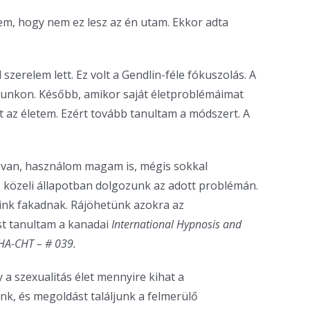
tem, hogy nem ez lesz az én utam. Ekkor adta
zerelem lett. Ez volt a Gendlin-féle fókuszolás. A
utunkon. Később, amikor saját életproblémáimat
 az életem. Ezért tovább tanultam a módszert. A
e van, használom magam is, mégis sokkal
 közeli állapotban dolgozunk az adott problémán.
ink fakadnak. Rájöhetünk azokra az
st tanultam a kanadai
International Hypnosis and
HHA-CHT – # 039.
 a szexualitás élet mennyire kihat a
nk, és megoldást találjunk a felmerülő