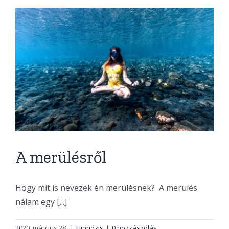
A merülésről
Hogy mit is nevezek én merülésnek? A merülés
nálam egy [...]
2020. március 28.
|
Hipnózis
|
0 hozzászólás