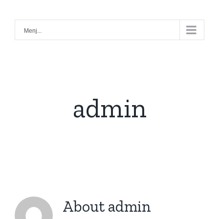
Kihagyás
Menj...
admin
About
admin