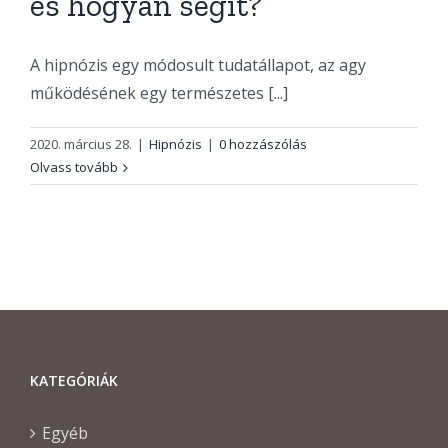
és hogyan segít?
A hipnózis egy módosult tudatállapot, az agy
működésének egy természetes [...]
2020. március 28.
|
Hipnózis
|
0 hozzászólás
Olvass tovább
KATEGÓRIÁK
Egyéb