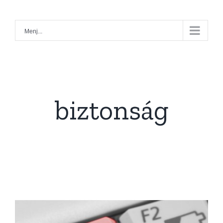
Kihagyás
Menj...
biztonság