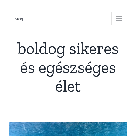
Kihagyás
Menj...
boldog sikeres
és egészséges
élet