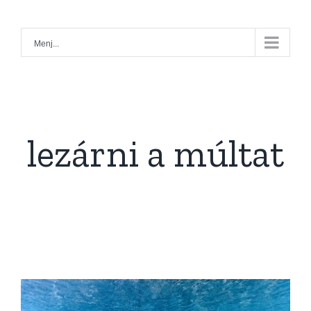
Kihagyás
Menj...
lezárni a múltat