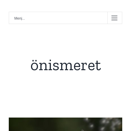
Kihagyás
Menj...
önismeret