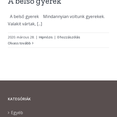
A belső gyerek
A belső gyerek Mindannyian voltunk gyerekek.
Valakit vártak, [...]
2020. március 28.
|
Hipnózis
|
0 hozzászólás
Olvass tovább
KATEGÓRIÁK
Egyéb