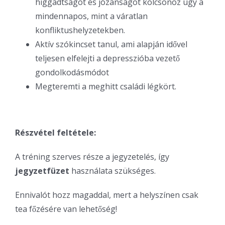
higgadtságot és józanságot kölcsönöz úgy a
mindennapos, mint a váratlan
konfliktushelyzetekben.
Aktív szókincset tanul, ami alapján idővel
teljesen elfelejti a depresszióba vezető
gondolkodásmódot
Megteremti a meghitt családi légkört.
Részvétel feltétele:
A tréning szerves része a jegyzetelés, így
jegyzetfüzet
használata szükséges.
Ennivalót hozz magaddal, mert a helyszínen csak
tea főzésére van lehetőség!