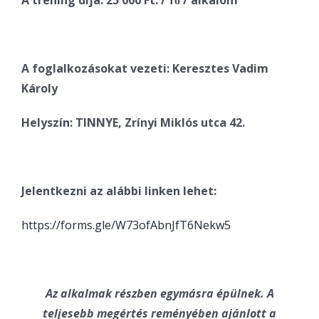
A tréning díja: 25 000 Ft. / fő / alkalom
A foglalkozásokat vezeti: Keresztes Vadim
Károly
Helyszín: TINNYE, Zrínyi Miklós utca 42.
Jelentkezni az alábbi linken lehet:
https://forms.gle/W73ofAbnJfT6Nekw5
Az alkalmak részben egymásra épülnek. A
teljesebb megértés reményében ajánlott a