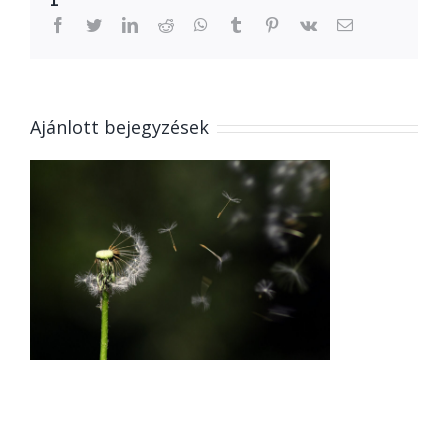
facebook
twitter
linkedin
reddit
whatsapp
tumblr
pinterest
vk
Email:
Ajánlott bejegyzések