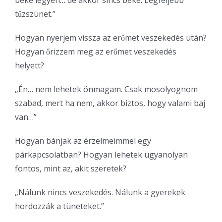
béke legyen… de akkor sincs béke. Legfeljebb
tűzszünet.”
Hogyan nyerjem vissza az erőmet veszekedés után?
Hogyan őrizzem meg az erőmet veszekedés
helyett?
„Én… nem lehetek önmagam. Csak mosolyognom
szabad, mert ha nem, akkor biztos, hogy valami baj
van…”
Hogyan bánjak az érzelmeimmel egy
párkapcsolatban? Hogyan lehetek ugyanolyan
fontos, mint az, akit szeretek?
„Nálunk nincs veszekedés. Nálunk a gyerekek
hordozzák a tüneteket.”